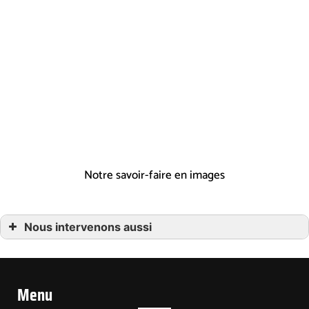
garantir votre satisfaction et la durabilité des
réparations effectuées.
Votre oasis de relaxation commence
ici
Pour un dépannage plomberie rapide et efficace
à Saverne, appelez-nous au 02 43 57 70 33.
Notre savoir-faire en images
Nous intervenons aussi
…Dépannage plomberie
…Dépannage plomberie à Duttlenheim, près de Molsheim et Duppigheim
…Dépannage plomberie à Marlenheim
…Dépannage plomberie à Mutzig
…Dépannage plomberie à Rosheim
Menu
…Dépannage Plomberie à Wasselonne
…Dépannage plomberie Furdenheim