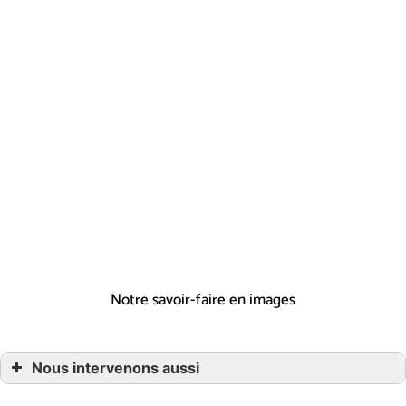
sanitaire à Duttlenheim, près de Molsheim et
Duppigheim
pour toute demande
d’intervention ou de maintenance.
Votre oasis de relaxation commence
ici
Pour une plomberie sanitaire efficace à
Duttlenheim, Molsheim et Duppigheim, CMG
MAGE est votre choix. Appelez-nous au 02 43 57
70 33 pour un service de qualité.
Notre savoir-faire en images
Nous intervenons aussi
…Plombier Sanitaire
…Plombier Sanitaire Duttlenheim, Molsheim, Duppigheim