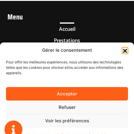
…Plombier sanitaire Furdenheim
…Plombier sanitaire Marlenheim
…Plombier sanitaire Mutzig
Menu
…Plombier sanitaire Obernai
…Plombier Sanitaire Rosheim
…Plombier sanitaire Saverne
Accueil
…Plombier Sanitaire Wasselonne
Prestations
Gérer le consentement
Réalisations
Contact
Pour offrir les meilleures expériences, nous utilisons des technologies
telles que les cookies pour stocker et/ou accéder aux informations des
appareils.
Accepter
CMG MAGE
Refuser
Mentions légales
Voir les préférences
Politique de confidentialité
Plan de site